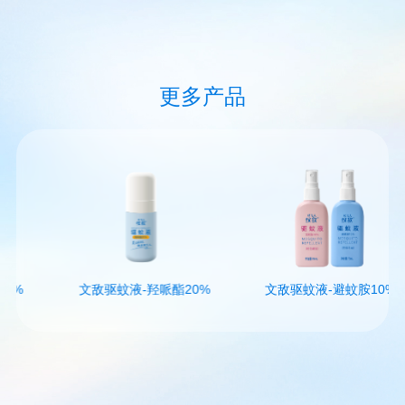
更多产品
%
文敌驱蚊液-羟哌酯20%
文敌驱蚊液-避蚊胺10%