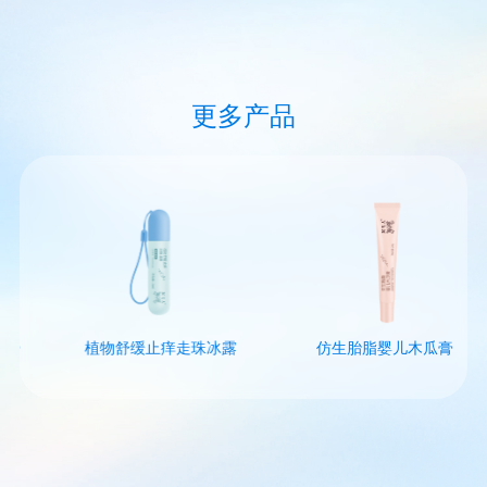
更多产品
膏
植物舒缓止痒走珠冰露
仿生胎脂婴儿木瓜膏