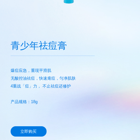
青少年祛痘膏
爆痘应急，重现平滑肌
无酸控油祛痘，快速瘪痘，匀净肌肤
4重战「痘」力， 不止祛痘还修护
产品规格：18g
立即购买