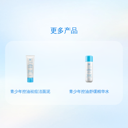
更多产品
青少年控油祛痘洁面泥
青少年控油舒缓精华水
青