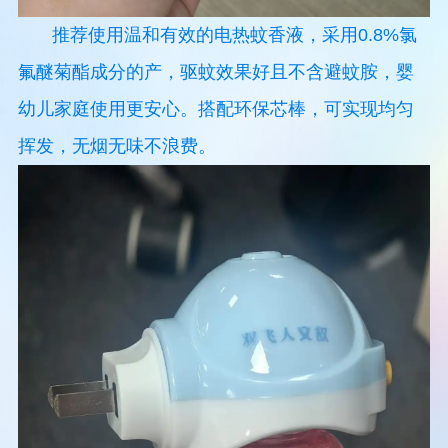
推荐使用温和有效的电热蚊香液，采用0.8%氯
氟醚菊酯成分的产，驱蚊效果好且不含避蚊胺，婴
幼儿家庭使用更安心。搭配环保芯棒，可实现均匀
挥发，无烟无味不浪费。