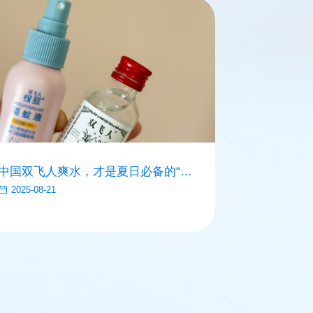
中国双飞人爽水，才是夏日必备的“全
中国双飞人
能选手”
你的夏天！
2025-08-21
2025-08-22