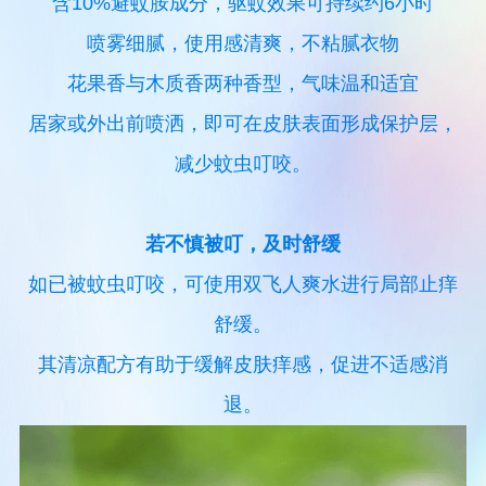
含10%避蚊胺成分，驱蚊效果可持续约6小时
喷雾细腻，使用感清爽，不粘腻衣物
花果香与木质香两种香型，气味温和适宜
居家或外出前喷洒，即可在皮肤表面形成保护层，
减少蚊虫叮咬。
若不慎被叮，及时舒缓
如已被蚊虫叮咬，可使用双飞人爽水进行局部止痒
舒缓。
其清凉配方有助于缓解皮肤痒感，促进不适感消
退。