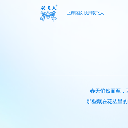
止痒驱蚊 快用双飞人
春天悄然而至，
那些藏在花丛里的“