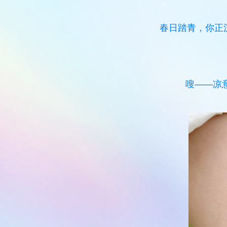
春日踏青，你正
嗖——凉