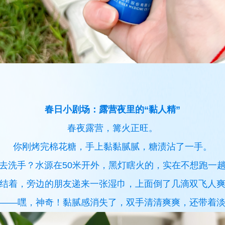
春日小剧场：露营夜里的“黏人精”
春夜露营，篝火正旺。
你刚烤完棉花糖，手上黏黏腻腻，糖渍沾了一手。
去洗手？水源在50米开外，黑灯瞎火的，实在不想跑一
结着，旁边的朋友递来一张湿巾，上面倒了几滴双飞人
——嘿，神奇！黏腻感消失了，双手清清爽爽，还带着