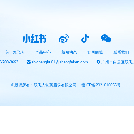
关于双飞人
产品中心
新闻动态
官网商城
联系我们
0-700-3693
shichangbu01@shangfeiren.com
广州市白云区双飞
©版权所有：双飞人制药股份有限公司
赣ICP备2021010055号