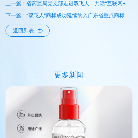
上一篇：省药监局党支部走进双飞人，共话“互联网+AI
监管”新实践
下一篇：“双飞人”商标成功延续纳入广东省重点商标保
护名录
返回列表
更多新闻