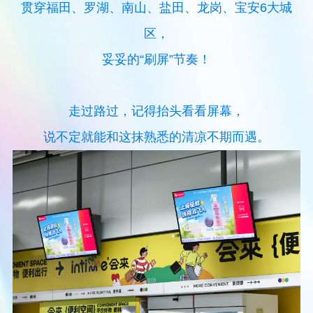
贯穿福田、罗湖、南山、盐田、龙岗、宝安6大城
区，
妥妥的“刷屏”节奏！
走过路过，记得抬头看看屏幕，
说不定就能和这抹熟悉的清凉不期而遇。