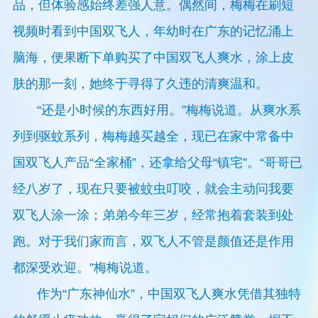
品，但体验感始终差强人意。偶然间，梅梅在刷短
视频时看到中国双飞人，年幼时在广东的记忆涌上
脑海，便果断下单购买了中国双飞人爽水，涂上皮
肤的那一刻，她终于寻得了久违的清爽温和。
“还是小时候的东西好用。”梅梅说道。从爽水系
列到驱蚊系列，梅梅越买越全，现已在家中常备中
国双飞人产品“全家桶”，还拿给父母“镇宅”。“哥哥已
经八岁了，现在只要被蚊虫叮咬，就会主动问我要
双飞人涂一涂；弟弟今年三岁，经常抱着套装到处
跑。对于我们家而言，双飞人不管是颜值还是作用
都深受欢迎。”梅梅说道。
作为“广东神仙水”，中国双飞人爽水凭借其独特