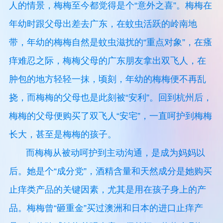
人的情景，梅梅至今都觉得是个“意外之喜”。梅梅在
年幼时跟父母出差去广东，在蚊虫活跃的岭南地
带，年幼的梅梅自然是蚊虫滋扰的“重点对象”，在瘙
痒难忍之际，梅梅父母的广东朋友拿出双飞人，在
肿包的地方轻轻一抹，顷刻，年幼的梅梅便不再乱
挠，而梅梅的父母也是此刻被“安利”。回到杭州后，
梅梅的父母便购买了双飞人“安宅”，一直呵护到梅梅
长大，甚至是梅梅的孩子。
而梅梅从被动呵护到主动沟通，是成为妈妈以
后。她是个“成分党”，酒精含量和天然成分是她购买
止痒类产品的关键因素，尤其是用在孩子身上的产
品。梅梅曾“砸重金”买过澳洲和日本的进口止痒产